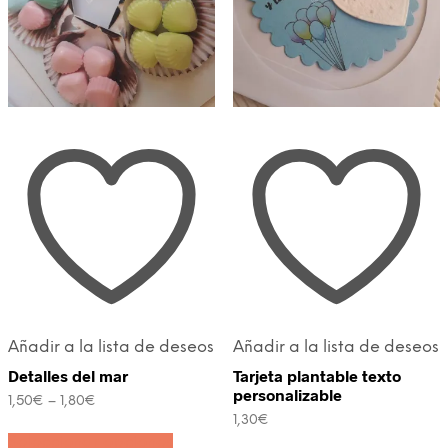
Añadir a la lista de deseos
Añadir a la lista de deseos
Detalles del mar
Tarjeta plantable texto
personalizable
1,50
€
–
1,80
€
1,30
€
Este
Seleccionar opciones
producto