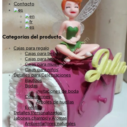
Contacto
Categorías del producto
Cajas para regalo
Cajas para bebé
Cajas para hombre
Cajas para mujer
Cajas para niños
Detalles para Celebraciones
Bautizos
Bodas
invitaciones de boda
Comuniones
Árboles de huellas
Eventos
Detalles Personalizados
Jabones,champú y Aromas
Ambientadores naturales