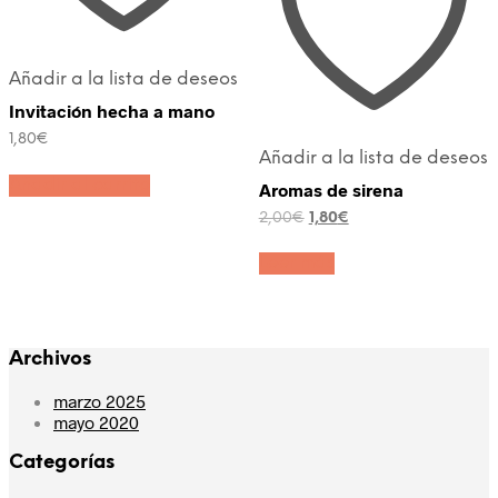
Añadir a la lista de deseos
Invitación hecha a mano
1,80
€
Añadir a la lista de deseos
Añadir al carrito
Aromas de sirena
El
El
2,00
€
1,80
€
precio
precio
original
actual
Leer más
era:
es:
2,00€.
1,80€.
Archivos
marzo 2025
mayo 2020
Categorías