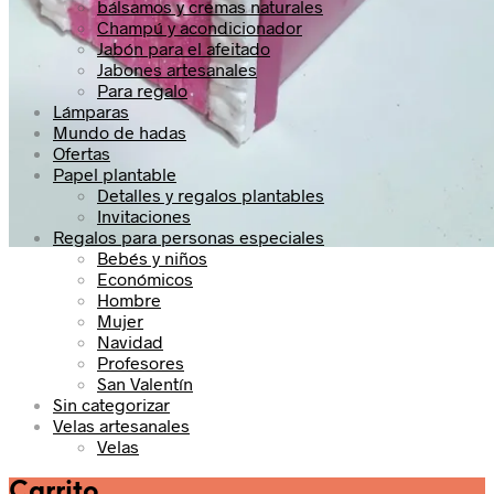
bálsamos y cremas naturales
Champú y acondicionador
Jabón para el afeitado
Jabones artesanales
Para regalo
Lámparas
Mundo de hadas
Ofertas
Papel plantable
Detalles y regalos plantables
Invitaciones
Regalos para personas especiales
Bebés y niños
Económicos
Hombre
Mujer
Navidad
Profesores
San Valentín
Sin categorizar
Velas artesanales
Velas
Carrito