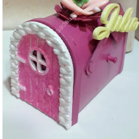
Categorías del producto
Cajas para regalo
Cajas para bebé
Cajas para hombre
Cajas para mujer
Cajas para niños
Detalles para Celebraciones
Bautizos
Bodas
invitaciones de boda
Comuniones
Árboles de huellas
Eventos
Detalles Personalizados
Jabones,champú y Aromas
Ambientadores naturales
bálsamos y cremas naturales
Champú y acondicionador
Jabón para el afeitado
Jabones artesanales
Para regalo
Lámparas