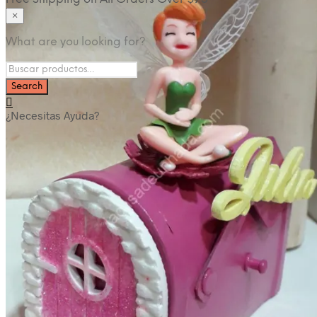
Nuestro Taller
×
Blog
What are you looking for?
Contacto
¿Necesitas Ayuda?
Categorías del producto
Cajas para regalo
Cajas para bebé
Cajas para hombre
Cajas para mujer
Cajas para niños
Detalles para Celebraciones
Bautizos
Bodas
invitaciones de boda
Comuniones
Árboles de huellas
Eventos
Detalles Personalizados