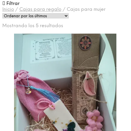
Filtrar
Inicio
/
Cajas para regalo
/
Cajas para mujer
Ordenado
Mostrando los 5 resultados
por
los
últimos