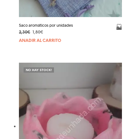
Saco aromáticos por unidades
Añadir a la lista de deseos
El
El
2,30
€
1,80
€
precio
precio
AÑADIR AL CARRITO
original
actual
era:
es:
2,30€.
1,80€.
NO HAY STOCK!