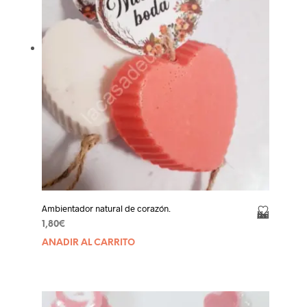
en
la
página
de
product
Ambientador natural de corazón.
Añadir a la lista de deseos
1,80
€
AÑADIR AL CARRITO