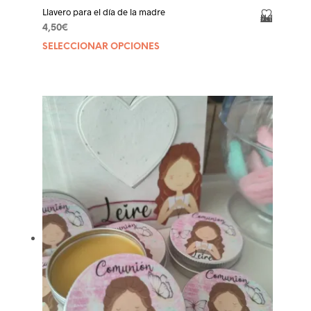
Llavero para el día de la madre
Añadir a la lista de deseos
4,50
€
SELECCIONAR OPCIONES
Este
product
tiene
múltiple
variantes
Las
opcione
se
pueden
elegir
en
la
página
de
product