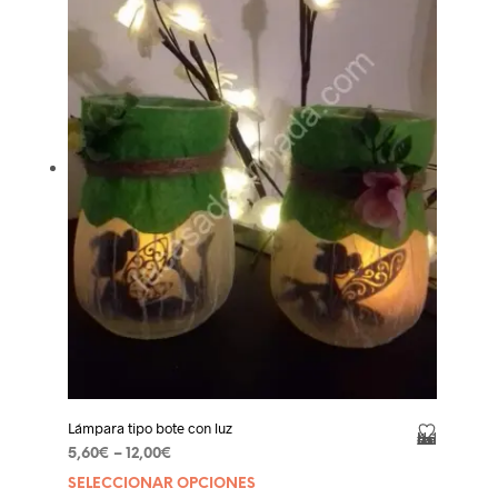
opcione
se
pueden
elegir
en
la
página
de
product
Lámpara tipo bote con luz
Añadir a la lista de deseos
5,60
€
–
12,00
€
SELECCIONAR OPCIONES
Este