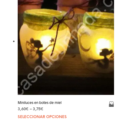
Miniluces en botes de miel
Añadir a la lista de deseos
3,60
€
–
3,75
€
SELECCIONAR OPCIONES
Este
product
tiene