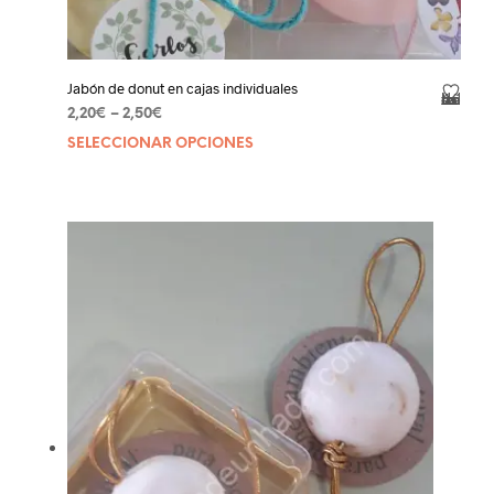
Jabón de donut en cajas individuales
Añadir a la lista de deseos
2,20
€
–
2,50
€
SELECCIONAR OPCIONES
Este
prod
tien
múlt
varia
Las
opci
se
pue
elegi
en
la
pági
de
prod