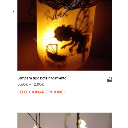
página
de
product
Lámpara tipo bote nacimiento
Añadir a la lista de deseos
5,60
€
–
12,00
€
SELECCIONAR OPCIONES
Este
product
tiene
múltiple
variantes
Las