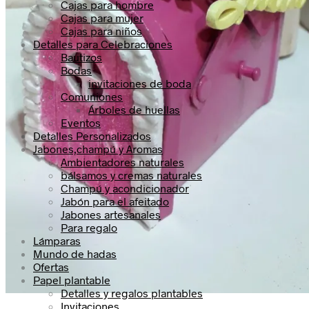
Cajas para hombre
Cajas para mujer
Cajas para niños
Detalles para Celebraciones
Bautizos
Bodas
invitaciones de boda
Comuniones
Árboles de huellas
Eventos
Detalles Personalizados
Jabones,champú y Aromas
Ambientadores naturales
bálsamos y cremas naturales
Champú y acondicionador
Jabón para el afeitado
Jabones artesanales
Para regalo
Lámparas
Mundo de hadas
Ofertas
Papel plantable
Detalles y regalos plantables
Invitaciones