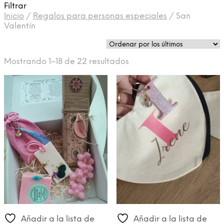
Filtrar
Inicio
/
Regalos para personas especiales
/
San
Valentín
Ordenado
Mostrando 1–18 de 22 resultados
por
los
últimos
Añadir a la lista de
Añadir a la lista de