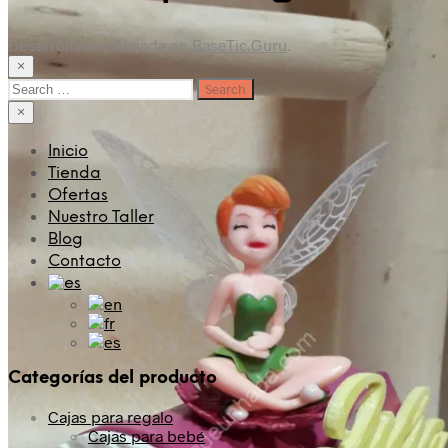
Desarrollada y Alojada en
BaseTic.Guru
.
×
Search
for:
×
Inicio
Tienda
Ofertas
Nuestro Taller
Blog
Contacto
Categorías del producto
Cajas para regalo
Cajas para bebé