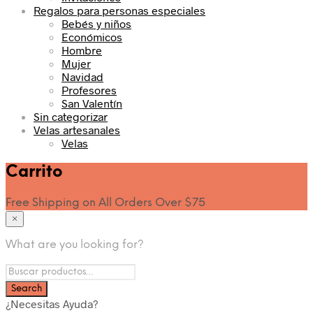
Regalos para personas especiales
Bebés y niños
Económicos
Hombre
Mujer
Navidad
Profesores
San Valentín
Sin categorizar
Velas artesanales
Velas
Carrito
Free Shipping on All Orders Over $75
×
What are you looking for?
¿Necesitas Ayuda?