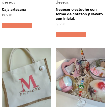
deseos
deseos
Caja artesana
Neceser o estuche con
forma de corazón y llavero
18,50
€
con inicial.
8,50
€
Añadir al carrito
Añadir al carrito