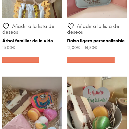
Añadir a la lista de
Añadir a la lista de
deseos
deseos
Árbol familiar de la vida
Bolso ligero personalizable
15,00
€
12,00
€
–
14,80
€
Este
Añadir al carrito
Seleccionar opciones
produc
tiene
múltipl
variant
Las
opcion
se
puede
elegir
en
la
página
de