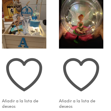
opciones
se
pueden
elegir
en
la
página
de
producto
Añadir a la lista de
Añadir a la lista de
deseos
deseos