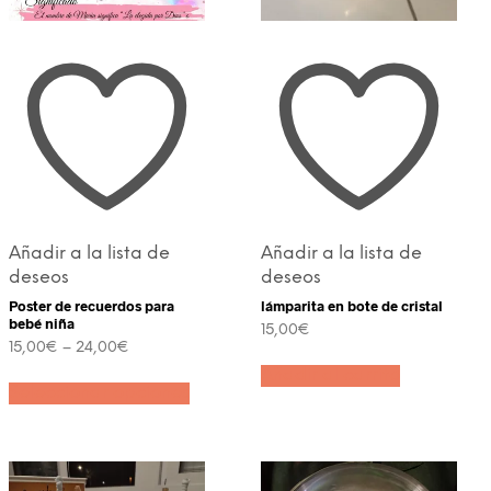
Añadir a la lista de
Añadir a la lista de
deseos
deseos
Poster de recuerdos para
lámparita en bote de cristal
bebé niña
15,00
€
15,00
€
–
24,00
€
Este
Añadir al carrito
Seleccionar opciones
producto
tiene
múltiples
variantes.
Las