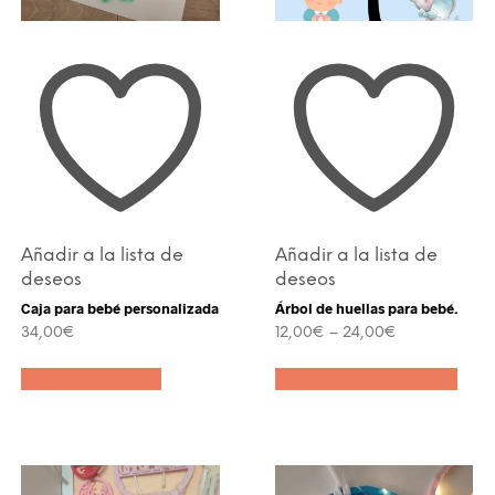
Añadir a la lista de
Añadir a la lista de
deseos
deseos
Caja para bebé personalizada
Árbol de huellas para bebé.
34,00
€
12,00
€
–
24,00
€
Este
Añadir al carrito
Seleccionar opciones
prod
tien
múlt
varia
Las
opci