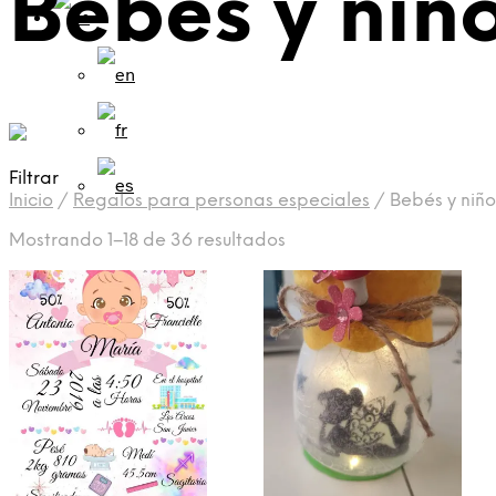
Bebés y niñ
Filtrar
Inicio
/
Regalos para personas especiales
/
Bebés y niño
Ordenado
Mostrando 1–18 de 36 resultados
por
los
últimos