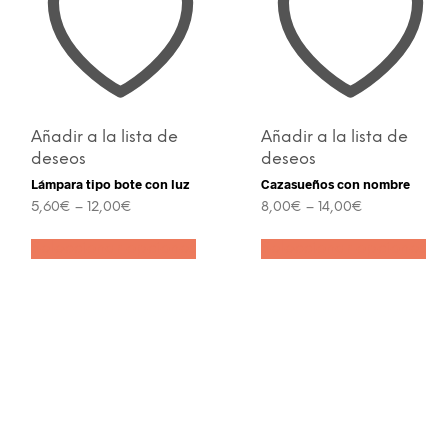
Añadir a la lista de
Añadir a la lista de
deseos
deseos
Lámpara tipo bote con luz
Cazasueños con nombre
5,60
€
–
12,00
€
8,00
€
–
14,00
€
Este
Es
Seleccionar opciones
Seleccionar opciones
producto
pr
ucto
tiene
tie
e
múltiples
múl
iples
variantes.
var
ntes.
Las
La
opciones
op
ones
se
se
pueden
pu
den
elegir
ele
ir
en
en
la
la