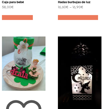
Caja para bebé
Hadas burbujas de luz
58,00
€
16,60
€
–
16,90
€
Este
Añadir al carrito
Seleccionar opciones
produ
tiene
múltip
varian
Las
opcio
se
pued
elegir
en
la
págin
de
produ