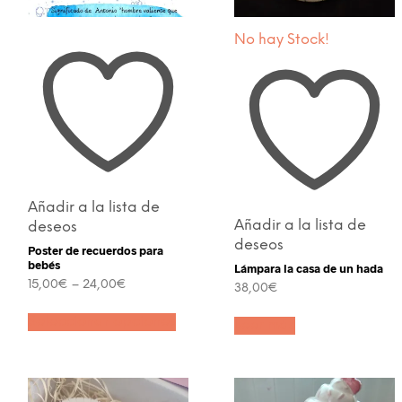
No hay Stock!
Añadir a la lista de
Añadir a la lista de
deseos
deseos
Poster de recuerdos para
bebés
Lámpara la casa de un hada
15,00
€
–
24,00
€
38,00
€
Este
ucto
Seleccionar opciones
producto
e
Leer más
tiene
iples
múltiples
ntes.
variantes.
Las
ones