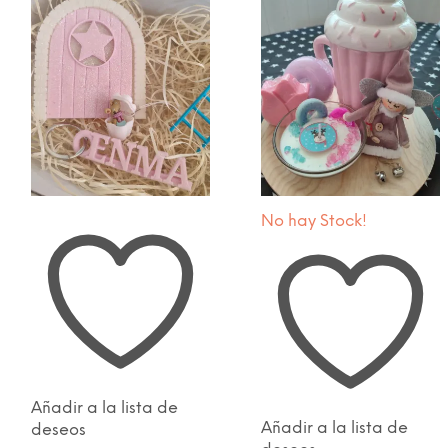
opciones
se
den
pueden
ir
elegir
en
la
na
página
de
ucto
producto
No hay Stock!
Añadir a la lista de
Añadir a la lista de
deseos