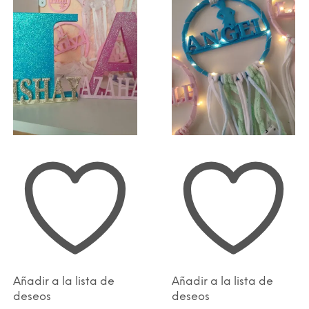
se
pue
eleg
en
la
pági
de
prod
Añadir a la lista de
Añadir a la lista de
deseos
deseos