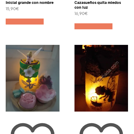
Inicial grande con nombre
Cazasueños quita miedos
con luz
15,90
€
16,90
€
Añadir al carrito
cto
Añadir al carrito
les
tes.
nes
en
a
cto