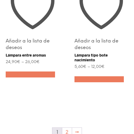
Añadir a la lista de
Añadir a la lista de
deseos
deseos
Lámpara entre aromas
Lámpara tipo bote
nacimiento
24,90
€
–
26,00
€
5,60
€
–
12,00
€
Este
Este
Seleccionar opciones
producto
Seleccionar opciones
prod
tiene
tien
múltiples
múlt
variantes.
varia
Las
Las
opciones
opci
se
se
pueden
pue
elegir
eleg
en
en
la
1
2
→