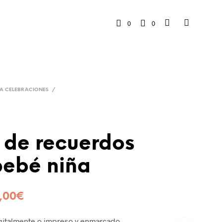
0
0
RA CELEBRACIONES
/
 de recuerdos
bebé niña
,00
€
igitalmente o impreso y enmarcado