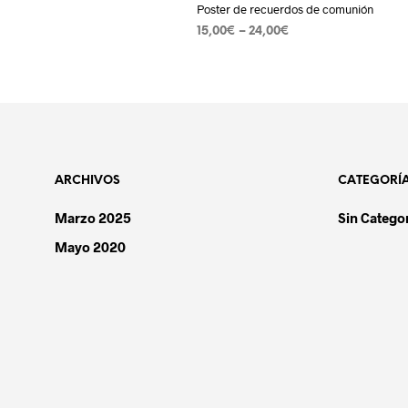
Poster de recuerdos de comunión
15,00
€
–
24,00
€
SELECCIONAR OPCIONES
Este
product
tiene
múltiple
variantes
Las
ARCHIVOS
CATEGORÍ
opcione
se
Marzo 2025
Sin Catego
pueden
Mayo 2020
elegir
en
la
página
de
product