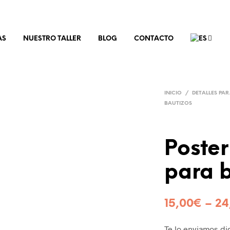
AS
NUESTRO TALLER
BLOG
CONTACTO
INICIO
/
DETALLES PA
BAUTIZOS
Poster
para 
15,00
€
–
24
Te lo enviamos d