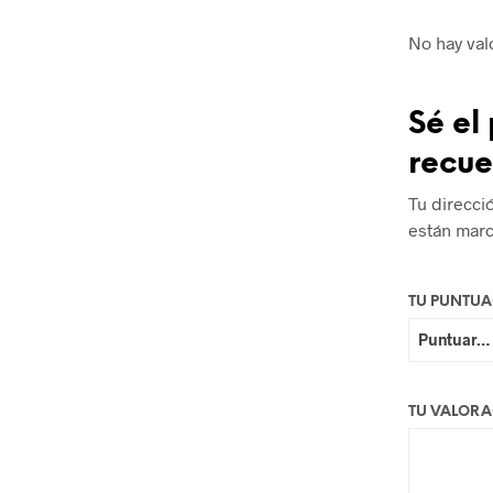
No hay val
Sé el
recue
Tu direcci
están mar
TU PUNTU
TU VALOR