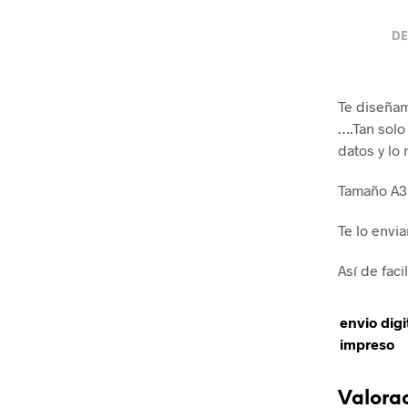
DE
Te diseñam
….Tan solo
datos y lo
Tamaño A3
Te lo envi
Así de fac
envio digi
impreso
Valora