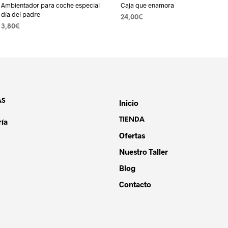
Ambientador para coche especial
Caja que enamora
día del padre
24,00
€
3,80
€
LEER MÁS
SELECCIONAR OPCIONES
Este
o
producto
tiene
s
múltiples
.
variantes.
AS
Las
Inicio
s
opciones
TIENDA
ría
se
Ofertas
pueden
elegir
Nuestro Taller
en
Blog
la
Contacto
página
de
o
producto