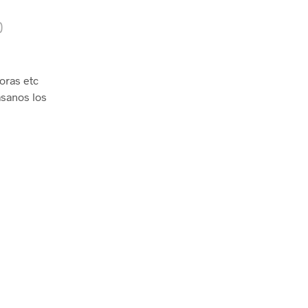
)
oras etc
ásanos los