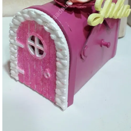
Cajas para regalo
Cajas para bebé
Cajas para hombre
Cajas para mujer
Cajas para niños
Detalles para Celebraciones
Bautizos
Bodas
invitaciones de boda
Comuniones
Árboles de huellas
Eventos
Detalles Personalizados
Jabones,champú y Aromas
Ambientadores naturales
bálsamos y cremas naturales
Champú y acondicionador
Jabón para el afeitado
Jabones artesanales
Para regalo
Lámparas
Mundo de hadas
Ofertas
Papel plantable