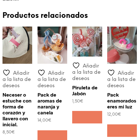
Productos relacionados
Añadir
a la lista de
Añadir
Añadir
Añadir
deseos
a la lista de
a la lista de
a la lista de
deseos
deseos
deseos
Piruleta de
Jabón
Neceser o
Pack de
Pack
estuche con
aromas de
enamorados
1,50
€
forma de
naranja y
eres mi luz
corazón y
canela
Añadir al
12,00
€
llavero con
carrito
14,00
€
inicial.
Añadir al
8,50
€
Añadir al
carrito
carrito