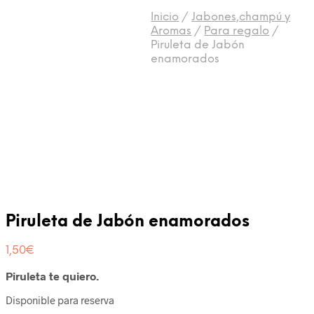
Inicio
/
Jabones,champú y
Aromas
/
Para regalo
/
Piruleta de Jabón
enamorados
Piruleta de Jabón enamorados
1,50
€
Piruleta te quiero.
Disponible para reserva