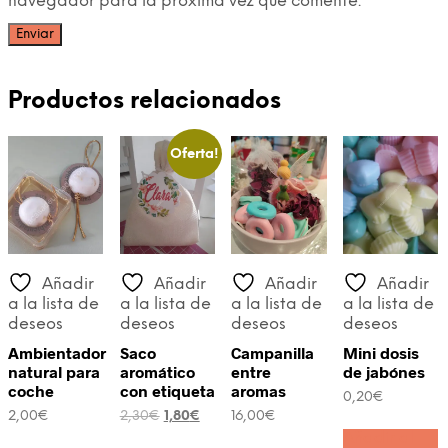
navegador para la próxima vez que comente.
Productos relacionados
Oferta!
Añadir
Añadir
Añadir
Añadir
a la lista de
a la lista de
a la lista de
a la lista de
deseos
deseos
deseos
deseos
Ambientador
Saco
Campanilla
Mini dosis
natural para
aromático
entre
de jabónes
coche
con etiqueta
aromas
0,20
€
El
El
2,00
€
2,30
€
1,80
€
16,00
€
precio
precio
Añadir al
Este