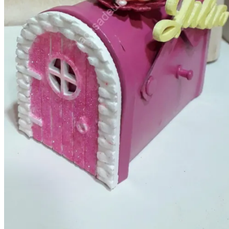
Cajas para mujer
Cajas para niños
Detalles para Celebraciones
Bautizos
Bodas
invitaciones de boda
Comuniones
Árboles de huellas
Eventos
Detalles Personalizados
Jabones,champú y Aromas
Ambientadores naturales
bálsamos y cremas naturales
Champú y acondicionador
Jabón para el afeitado
Jabones artesanales
Para regalo
Lámparas
Mundo de hadas
Ofertas
Papel plantable
Detalles y regalos plantables
Invitaciones