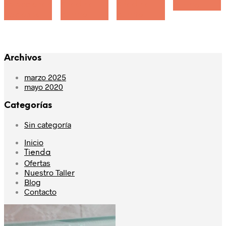
original
actual
Seleccionar
Añadir al
Añadir al
producto
carrito
era:
es:
opciones
tiene
carrito
carrito
2,30€.
1,80€.
múltiples
variantes.
Las
opciones
Archivos
se
pueden
marzo 2025
elegir
mayo 2020
en
la
Categorías
página
de
Sin categoría
producto
Inicio
Tienda
Ofertas
Nuestro Taller
Blog
Contacto