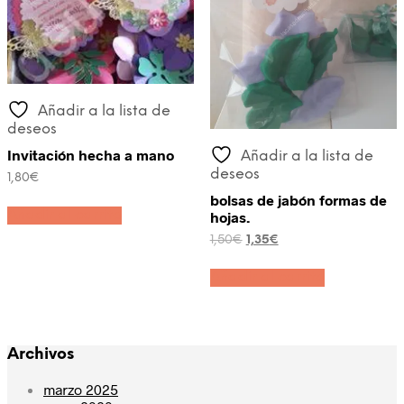
Añadir a la lista de
deseos
Invitación hecha a mano
Añadir a la lista de
deseos
1,80
€
bolsas de jabón formas de
Añadir al carrito
hojas.
El
El
1,50
€
1,35
€
precio
precio
original
actual
Añadir al carrito
era:
es:
1,50€.
1,35€.
Archivos
marzo 2025