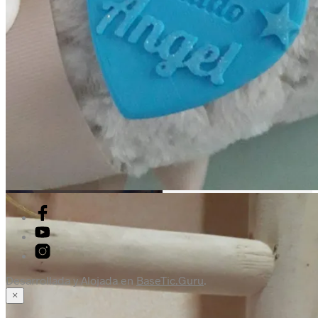
Desarrollada y Alojada en
BaseTic.Guru
.
×