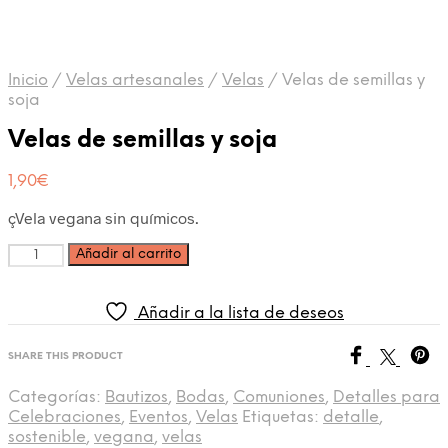
Inicio
/
Velas artesanales
/
Velas
/
Velas de semillas y
soja
Velas de semillas y soja
1,90
€
çVela vegana sin químicos.
Cantidad
Añadir al carrito
Añadir a la lista de deseos
SHARE THIS PRODUCT
Categorías:
Bautizos
,
Bodas
,
Comuniones
,
Detalles para
Celebraciones
,
Eventos
,
Velas
Etiquetas:
detalle
,
sostenible
,
vegana
,
velas