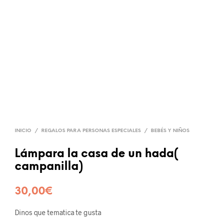
INICIO
/
REGALOS PARA PERSONAS ESPECIALES
/
BEBÉS Y NIÑOS
Lámpara la casa de un hada(
campanilla)
30,00
€
Dinos que tematica te gusta