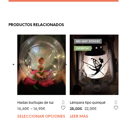
PRODUCTOS RELACIONADOS
NO HAY STOCK!
OFERTA!
Hadas burbujas de luz
Lámpara tipo quinqué
El
El
16,60
€
–
16,90
€
28,00
€
22,00
€
precio
precio
SELECCIONAR OPCIONES
Este
LEER MÁS
original
actual
producto
era:
es: