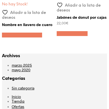
No hay Stock!
Añadir a la lista de
deseos
Añadir a la lista de
Jabónes de donut por cajas
deseos
22,00
€
Nombre en llavero de cuero
Este
Añadir al carrito
Seleccionar opciones
producto
tiene
múltiples
variantes.
Las
Archivos
opciones
se
marzo 2025
pueden
mayo 2020
elegir
en
Categorías
la
página
Sin categoría
de
producto
Inicio
Tienda
Ofertas