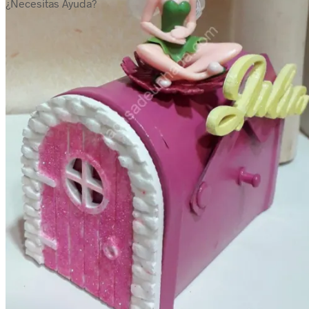
¿Necesitas Ayuda?
Categorías del producto
Cajas para regalo
Cajas para bebé
Cajas para hombre
Cajas para mujer
Cajas para niños
Detalles para Celebraciones
Bautizos
Bodas
invitaciones de boda
Comuniones
Árboles de huellas
Eventos
Detalles Personalizados
Jabones,champú y Aromas
Ambientadores naturales
bálsamos y cremas naturales
Champú y acondicionador
Jabón para el afeitado
Jabones artesanales
Para regalo