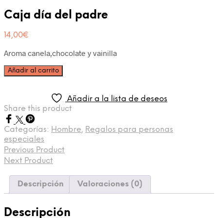
Caja día del padre
14,00
€
Aroma canela,chocolate y vainilla
Añadir al carrito
Añadir a la lista de deseos
Share this product
Categorías:
Hombre
,
Regalos para personas
especiales
Previous Product
Next Product
Descripción
Valoraciones (0)
Descripción