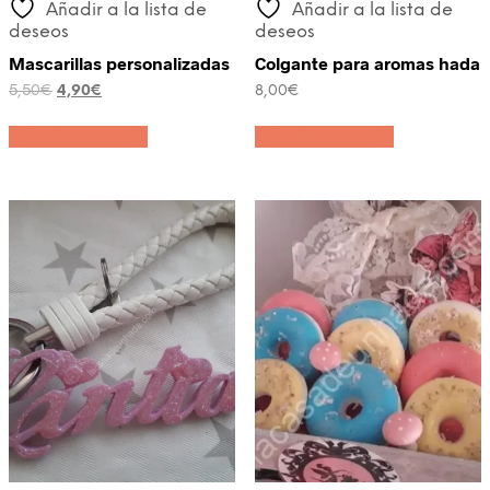
Añadir a la lista de
Añadir a la lista de
deseos
deseos
Mascarillas personalizadas
Colgante para aromas hada
El
El
5,50
€
4,90
€
8,00
€
precio
precio
original
actual
Añadir al carrito
Añadir al carrito
era:
es:
5,50€.
4,90€.