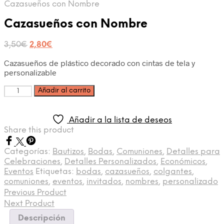
Cazasueños con Nombre
Cazasueños con Nombre
El
El
3,50
€
2,80
€
precio
precio
Cazasueños de plástico decorado con cintas de tela y
original
actual
personalizable
era:
es:
3,50€.
2,80€.
Cantidad
Añadir al carrito
Añadir a la lista de deseos
Share this product
Categorías:
Bautizos
,
Bodas
,
Comuniones
,
Detalles para
Celebraciones
,
Detalles Personalizados
,
Económicos
,
Eventos
Etiquetas:
bodas
,
cazasueños
,
colgantes
,
comuniones
,
eventos
,
invitados
,
nombres
,
personalizado
Previous Product
Next Product
Descripción