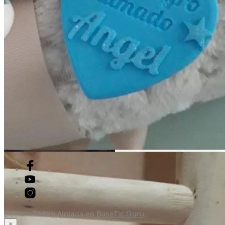
Desarrollada y Alojada en
BaseTic.Guru
.
×