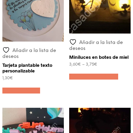
Añadir a la lista de
deseos
Añadir a la lista de
Miniluces en botes de miel
deseos
Tarjeta plantable texto
3,60
€
–
3,75
€
personalizable
Este
Seleccionar opciones
produc
1,30
€
tiene
múltipl
Añadir al carrito
variant
Las
opcion
se
puede
elegir
en