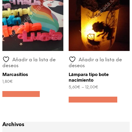
la
página
de
produc
Añadir a la lista de
Añadir a la lista de
deseos
deseos
Marcasitios
Lámpara tipo bote
nacimiento
1,80
€
5,60
€
–
12,00
€
Añadir al carrito
Este
Seleccionar opciones
produc
tiene
múltipl
variant
Las
Archivos
opcion