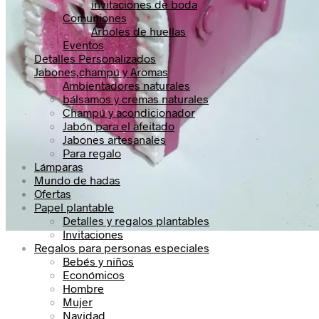
invitaciones de boda
Comuniones
Árboles de huellas
Eventos
Detalles Personalizados
Jabones,champú y Aromas
Ambientadores naturales
bálsamos y cremas naturales
Champú y acondicionador
Jabón para el afeitado
Jabones artesanales
Para regalo
Lámparas
Mundo de hadas
Ofertas
Papel plantable
Detalles y regalos plantables
Invitaciones
Regalos para personas especiales
Bebés y niños
Económicos
Hombre
Mujer
Navidad