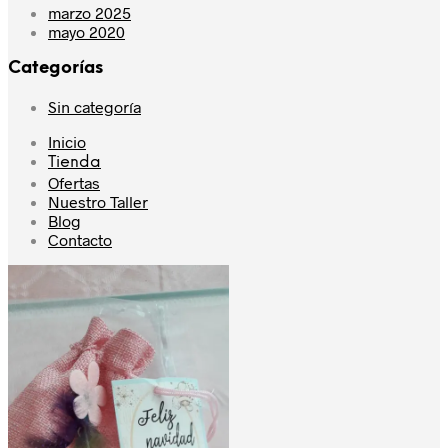
se
marzo 2025
puede
mayo 2020
elegir
en
Categorías
la
página
Sin categoría
de
produc
Inicio
Tienda
Ofertas
Nuestro Taller
Blog
Contacto