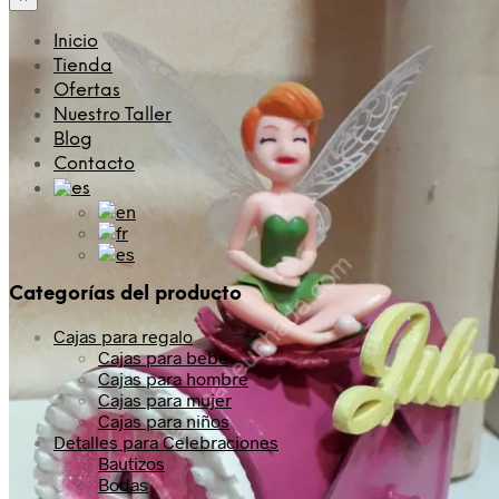
Inicio
Tienda
Ofertas
Nuestro Taller
Blog
Contacto
Categorías del producto
Cajas para regalo
Cajas para bebé
Cajas para hombre
Cajas para mujer
Cajas para niños
Detalles para Celebraciones
Bautizos
Bodas