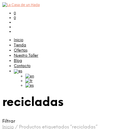
0
0
Inicio
Tienda
Ofertas
Nuestro Taller
Blog
Contacto
recicladas
Filtrar
Inicio
/
Productos etiquetados “recicladas”