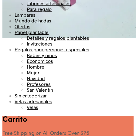
Jabones artesanales
Para regalo
Lámparas
Mundo de hadas
Ofertas
Papel plantable
Detalles y regalos plantables
Invitaciones
Regalos para personas especiales
Bebés y niños
Económicos
Hombre
Mujer
Navidad
Profesores
San Valentín
Sin categorizar
Velas artesanales
Velas
Carrito
Free Shipping on All Orders Over $75