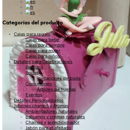
Categorías del producto
Cajas para regalo
Cajas para bebé
Cajas para hombre
Cajas para mujer
Cajas para niños
Detalles para Celebraciones
Bautizos
Bodas
invitaciones de boda
Comuniones
Árboles de huellas
Eventos
Detalles Personalizados
Jabones,champú y Aromas
Ambientadores naturales
bálsamos y cremas naturales
Champú y acondicionador
Jabón para el afeitado