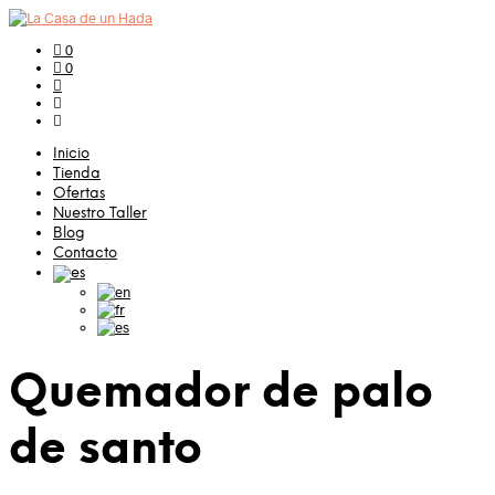
0
0
Inicio
Tienda
Ofertas
Nuestro Taller
Blog
Contacto
Quemador de palo
de santo