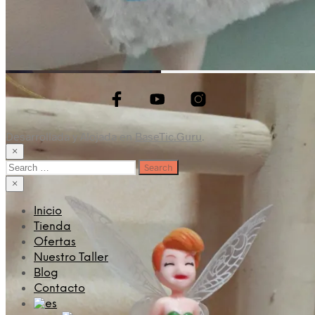
Desarrollada y Alojada en
BaseTic.Guru
.
×
Search
for:
×
Inicio
Tienda
Ofertas
Nuestro Taller
Blog
Contacto