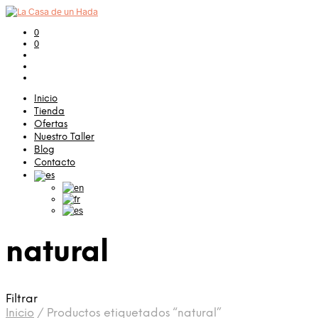
0
0
Inicio
Tienda
Ofertas
Nuestro Taller
Blog
Contacto
natural
Filtrar
Inicio
/
Productos etiquetados “natural”