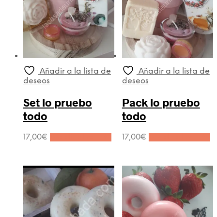
en
la
página
de
producto
Añadir a la lista de
Añadir a la lista de
deseos
deseos
Set lo pruebo
Pack lo pruebo
todo
todo
17,00
€
Añadir al carrito
17,00
€
Añadir al carrito