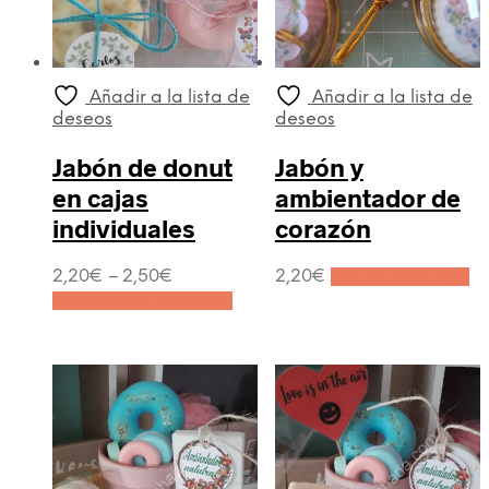
Añadir a la lista de
Añadir a la lista de
deseos
deseos
Jabón de donut
Jabón y
en cajas
ambientador de
individuales
corazón
2,20
€
–
2,50
€
2,20
€
Añadir al carrito
Este
Seleccionar opciones
producto
tiene
múltiples
variantes.
Las
opciones
se
pueden
elegir