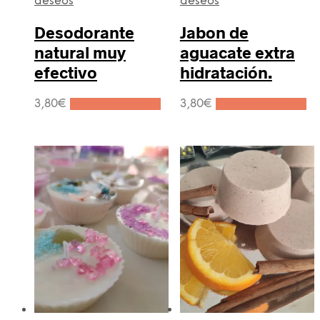
deseos
deseos
Desodorante
Jabon de
natural muy
aguacate extra
efectivo
hidratación.
3,80
€
Añadir al carrito
3,80
€
Añadir al carrito