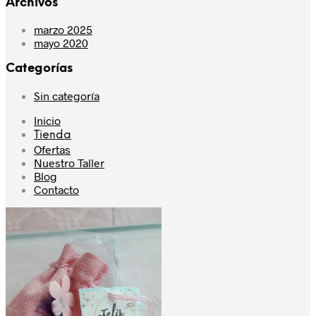
Archivos
se
pue
marzo 2025
eleg
mayo 2020
en
la
Categorías
pág
de
Sin categoría
pro
Inicio
Tienda
Ofertas
Nuestro Taller
Blog
Contacto