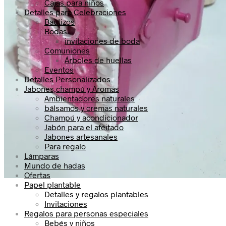
Cajas para niños
Detalles para Celebraciones
Bautizos
Bodas
invitaciones de boda
Comuniones
Árboles de huellas
Eventos
Detalles Personalizados
Jabones,champú y Aromas
Ambientadores naturales
bálsamos y cremas naturales
Champú y acondicionador
Jabón para el afeitado
Jabones artesanales
Para regalo
Lámparas
Mundo de hadas
Ofertas
Papel plantable
Detalles y regalos plantables
Invitaciones
Regalos para personas especiales
Bebés y niños