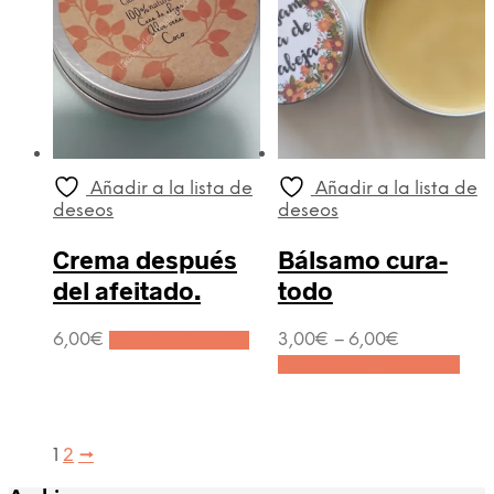
Añadir a la lista de
Añadir a la lista de
deseos
deseos
Crema después
Bálsamo cura-
del afeitado.
todo
6,00
€
Añadir al carrito
3,00
€
–
6,00
€
Este
Seleccionar opciones
pro
tien
múlt
vari
1
2
→
Las
opc