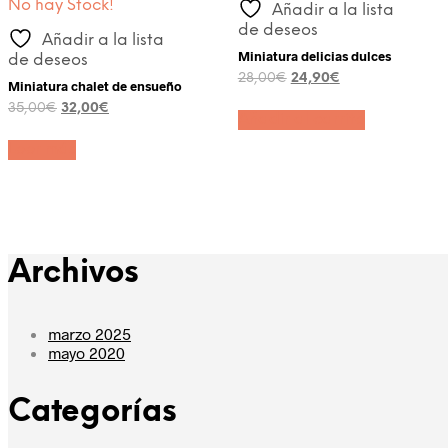
No hay Stock!
Añadir a la lista
de deseos
Añadir a la lista
Miniatura delicias dulces
de deseos
El
El
28,00
€
24,90
€
Miniatura chalet de ensueño
precio
precio
El
El
35,00
€
32,00
€
original
actual
Añadir al carrito
precio
precio
era:
es:
original
actual
28,00€.
24,90€.
Leer más
era:
es:
35,00€.
32,00€.
Archivos
marzo 2025
mayo 2020
Categorías