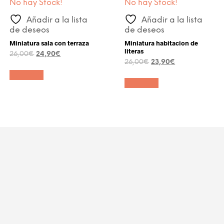
No hay Stock!
No hay Stock!
Añadir a la lista
Añadir a la lista
de deseos
de deseos
Miniatura sala con terraza
Miniatura habitacion de
literas
El
El
26,00
€
24,90
€
El
El
precio
precio
26,00
€
23,90
€
precio
precio
original
actual
Leer más
original
actual
era:
es:
Leer más
era:
es:
26,00€.
24,90€.
26,00€.
23,90€.