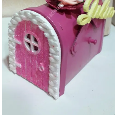
Cajas para regalo
Cajas para bebé
Cajas para hombre
Cajas para mujer
Cajas para niños
Detalles para Celebraciones
Bautizos
Bodas
invitaciones de boda
Comuniones
Árboles de huellas
Eventos
Detalles Personalizados
Jabones,champú y Aromas
Ambientadores naturales
bálsamos y cremas naturales
Champú y acondicionador
Jabón para el afeitado
Jabones artesanales
Para regalo
Lámparas
Mundo de hadas