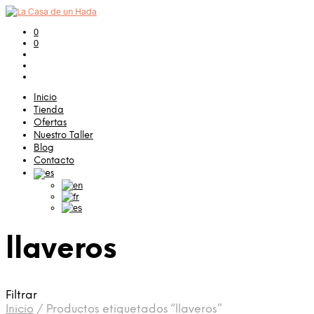
0
0
Inicio
Tienda
Ofertas
Nuestro Taller
Blog
Contacto
llaveros
Filtrar
Inicio
/
Productos etiquetados “llaveros”