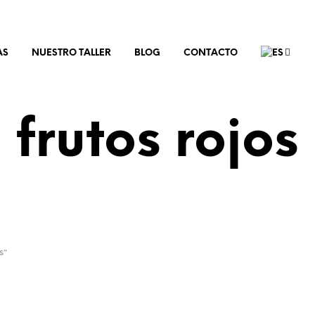
AS
NUESTRO TALLER
BLOG
CONTACTO
frutos rojos
S”