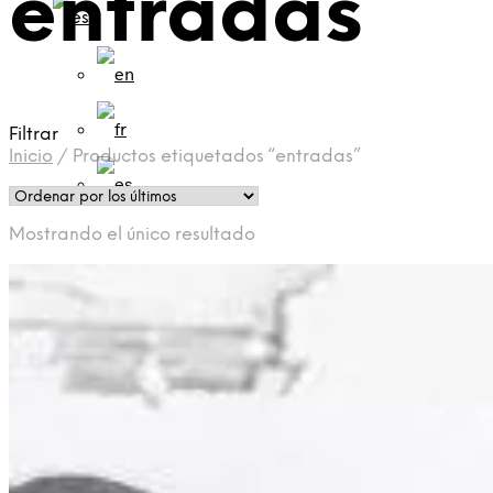
entradas
Filtrar
Inicio
/
Productos etiquetados “entradas”
Mostrando el único resultado