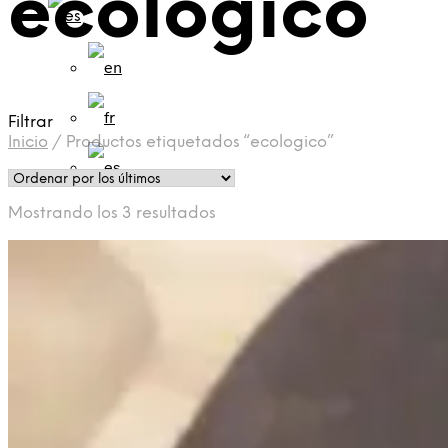
ecologico
Filtrar
Inicio
/
Productos etiquetados “ecologico”
Ordenado
Mostrando los 3 resultados
por
los
últimos