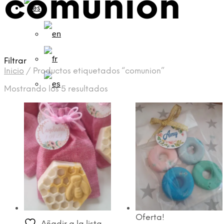
comunion
Filtrar
Inicio
/
Productos etiquetados “comunion”
Ordenado
Mostrando los 5 resultados
por
los
últimos
Oferta!