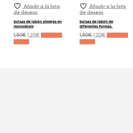
Añadir a la lista
Añadir a la lista
de deseos
de deseos
bolsas de jabón almejas en
bolsas de jabón de
monodosis
diferentes formas.
El
El
El
El
1,50
€
1,20
€
Añadir al
1,50
€
1,20
€
Añadir al
precio
precio
precio
precio
carrito
carrito
original
actual
original
actual
era:
es:
era:
es:
1,50€.
1,20€.
1,50€.
1,20€.