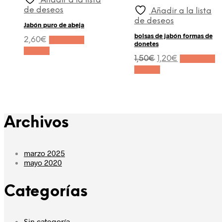
Añadir a la lista
de deseos
Añadir a la lista
de deseos
Jabón puro de abeja
bolsas de jabón formas de
2,60
€
Añadir al
donetes
carrito
El
El
1,50
€
1,20
€
Añadir al
precio
precio
carrito
original
actual
era:
es:
1,50€.
1,20€.
Archivos
marzo 2025
mayo 2020
Categorías
Sin categoría