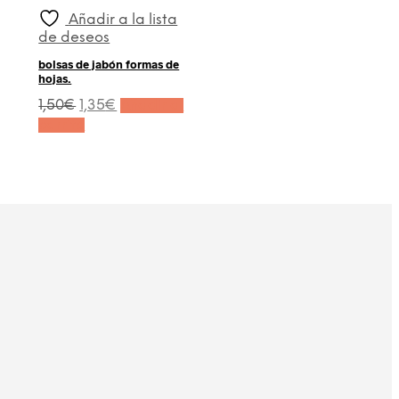
Añadir a la lista
de deseos
bolsas de jabón formas de
hojas.
El
El
1,50
€
1,35
€
Añadir al
precio
precio
carrito
original
actual
era:
es:
1,50€.
1,35€.