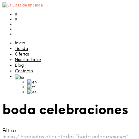
0
0
Inicio
Tienda
Ofertas
Nuestro Taller
Blog
Contacto
boda celebraciones
Filtrar
Inicio
/
Productos etiquetados “boda celebraciones”