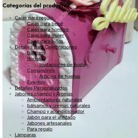
Categorías del producto
Cajas para regalo
Cajas para bebé
Cajas para hombre
Cajas para mujer
Cajas para niños
Detalles para Celebraciones
Bautizos
Bodas
invitaciones de boda
Comuniones
Árboles de huellas
Eventos
Detalles Personalizados
Jabones,champú y Aromas
Ambientadores naturales
bálsamos y cremas naturales
Champú y acondicionador
Jabón para el afeitado
Jabones artesanales
Para regalo
Lámparas