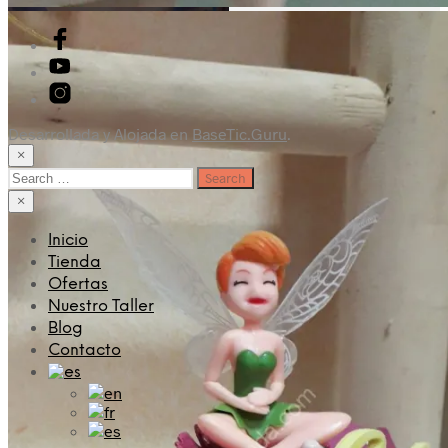
Desarrollada y Alojada en
BaseTic.Guru
.
×
Search
for:
×
Inicio
Tienda
Ofertas
Nuestro Taller
Blog
Contacto