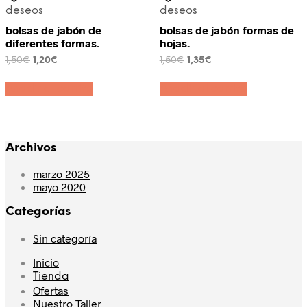
deseos
deseos
bolsas de jabón de
bolsas de jabón formas de
diferentes formas.
hojas.
El
El
El
El
1,50
€
1,20
€
1,50
€
1,35
€
precio
precio
precio
precio
original
actual
original
actual
Añadir al carrito
Añadir al carrito
era:
es:
era:
es:
1,50€.
1,20€.
1,50€.
1,35€.
Archivos
marzo 2025
mayo 2020
Categorías
Sin categoría
Inicio
Tienda
Ofertas
Nuestro Taller