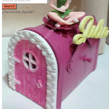
¿Necesitas Ayuda?
Categorías del producto
Cajas para regalo
Cajas para bebé
Cajas para hombre
Cajas para mujer
Cajas para niños
Detalles para Celebraciones
Bautizos
Bodas
invitaciones de boda
Comuniones
Árboles de huellas
Eventos
Detalles Personalizados
Jabones,champú y Aromas
Ambientadores naturales
bálsamos y cremas naturales
Champú y acondicionador
Jabón para el afeitado