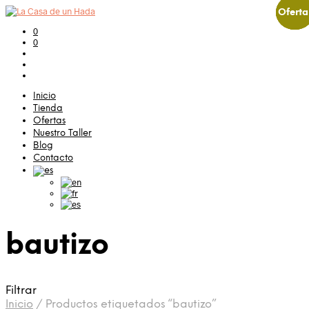
Oferta
Oferta
Oferta
Oferta
0
0
Inicio
Tienda
Ofertas
Nuestro Taller
Blog
Contacto
bautizo
Filtrar
Inicio
/
Productos etiquetados “bautizo”