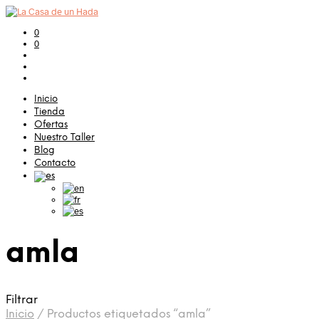
0
0
Inicio
Tienda
Ofertas
Nuestro Taller
Blog
Contacto
amla
Filtrar
Inicio
/
Productos etiquetados “amla”