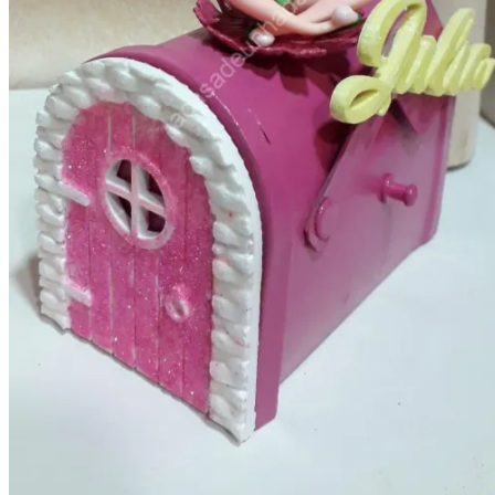
Cajas para regalo
Cajas para bebé
Cajas para hombre
Cajas para mujer
Cajas para niños
Detalles para Celebraciones
Bautizos
Bodas
invitaciones de boda
Comuniones
Árboles de huellas
Eventos
Detalles Personalizados
Jabones,champú y Aromas
Ambientadores naturales
bálsamos y cremas naturales
Champú y acondicionador
Jabón para el afeitado
Jabones artesanales
Para regalo
Lámparas
Mundo de hadas
Ofertas